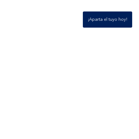
¡Aparta el tuyo hoy!
Planes de Financiamiento
Legales
¿Quiénes somos?